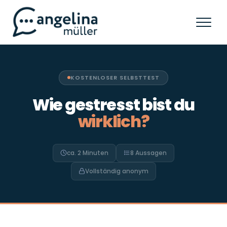
KOSTENLOSER SELBSTTEST
Wie gestresst bist du
wirklich?
ca. 2 Minuten
8 Aussagen
Vollständig anonym